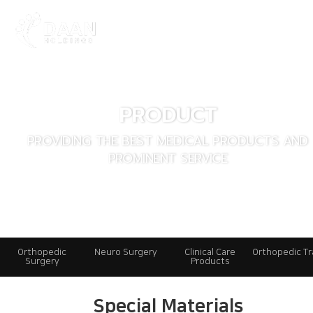
PRODUCT
PROVIDING THE BEST MEDICAL PRODUCTS AND
PROMINENT SERVICE
Orthopedic
Neuro Surgery
Clinical Care
Orthopedic T
Surgery
Products
Special Materials