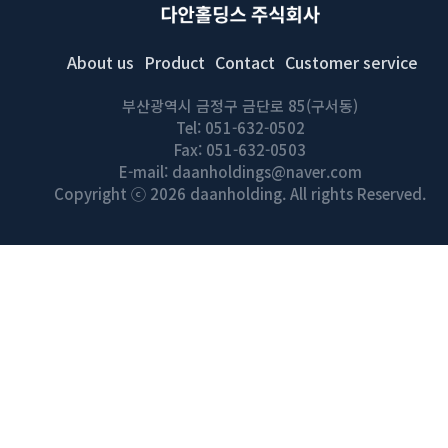
About us
Product
Contact
Customer service
부산광역시 금정구 금단로 85(구서동)
Tel: 051-632-0502
Fax: 051-632-0503
E-mail: daanholdings@naver.com
Copyright ⓒ 2026 daanholding. All rights Reserved.